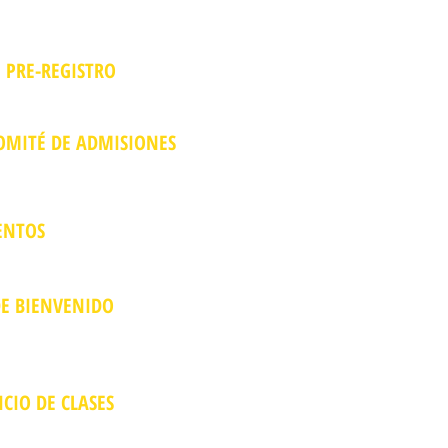
ADMISIÓN
 PRE-REGISTRO
á confidencial y con el propósito
tes de conectar en persona.
OMITÉ DE ADMISIONES
contigo para programar una
 de escuchar tu historia y tu deseo
ENTOS
tud de admisión, carta de
y certificado médico.
DE BIENVENIDO
e confirmación de admisión y un
do que te dará indicaciones
sión y el inicio del ciclo.
CIO DE CLASES
 instalaciones de la EBFI,
tad y tus compañeros de estudio,