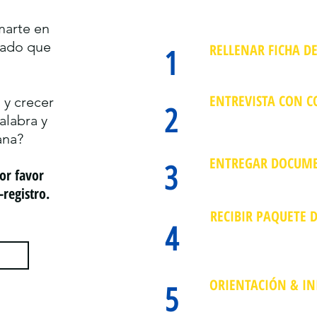
PASOS DE 
marte en
mado que
RELLENAR FICHA DE
1
Esta información ser
de conocerte más an
ENTREVISTA CON C
 y crecer
2
Nos contactaremos 
alabra y
entrevista con el fin
ana?
de entrar a la EBFI.
ENTREGAR DOCUM
3
Por favor
Entregarás la solici
-registro.
referencia pastoral, 
RECIBIR PAQUETE 
4
Recibirás tu carta d
paquete de bienveni
sobre el pago de admi
ORIENTACIÓN & INI
5
Te acomodarás en las
conocerás a la facul