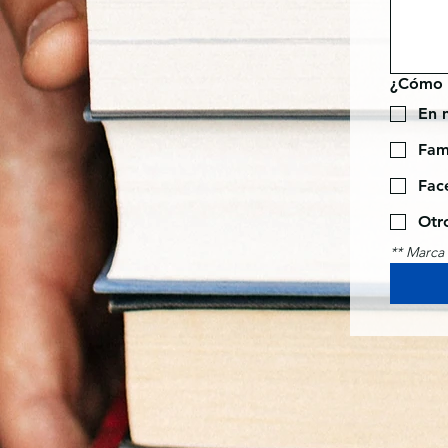
¿Cómo t
En m
Fam
Fac
Otr
** Marca